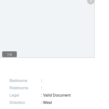
1/4
Bedrooms
:
Restrooms
:
Legal
: Valid Document
Direction
: West