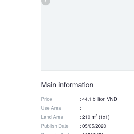
Main information
Price
: 44.1 billion VND
Use Area
:
2
Land Area
: 210 m
(1x1)
Publish Date
: 05/05/2020