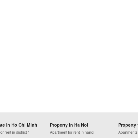
ate in Ho Chi Minh
Property in Ha Noi
Property 
r rent in district 1
Apartment for rent in hanoi
Apartments