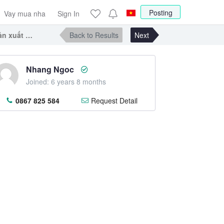
Posting
Vay mua nha
Sign In
ản xuất hướng biển có sổ đỏ
Back to Results
Next
Nhang Ngoc
Joined: 6 years 8 months
0867 825 584
Request Detail