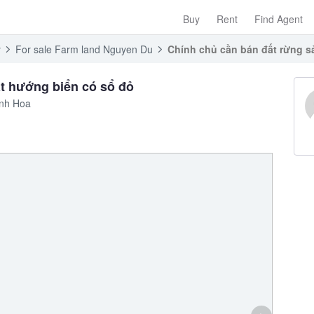
Buy
Rent
Find Agent
y
For sale Farm land Nguyen Du
Chính chủ cần bán đất rừng s
t hướng biển có sổ đỏ
anh Hoa
›