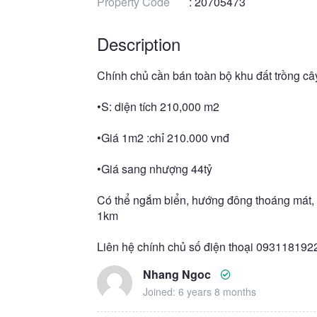
Property Code
: 20705473
Description
Chính chủ cần bán toàn bộ khu đất trồng c
•S: diện tích 210,000 m2
•Giá 1m2 :chỉ 210.000 vnđ
•Giá sang nhượng 44tỷ
Có thể ngắm biển, hướng đông thoáng mát, đấ
1km
Liên hệ chính chủ số điện thoại 0931181922
Nhang Ngoc
Joined: 6 years 8 months