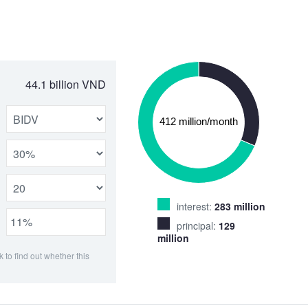
44.1 billion VND
interest:
283 million
principal:
129
million
k to find out whether this